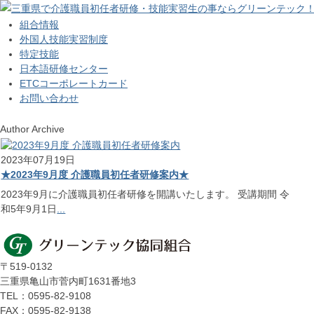
組合情報
外国人技能実習制度
特定技能
日本語研修センター
ETCコーポレートカード
お問い合わせ
Author Archive
2023年07月19日
★2023年9月度 介護職員初任者研修案内★
2023年9月に介護職員初任者研修を開講いたします。 受講期間 令
和5年9月1日
...
〒519-0132
三重県亀山市菅内町1631番地3
TEL：0595-82-9108
FAX：0595-82-9138